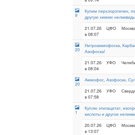
Купим перхлорэтилен, п
9
другую химию неликвид
21.07.26
ЦФО
Москва
в 08:07
Нитроаммофоска, Карба
20
Азофоска!
21.07.26
УФО
Челяби
в 08:04
Аммофос, Азофоска, Су
20
21.07.26
УФО
Свердл
в 07:58
Куплю этилацетат, изопр
1
кислоты и другое неликв
20.07.26
ЦФО
Москва
в 13:07