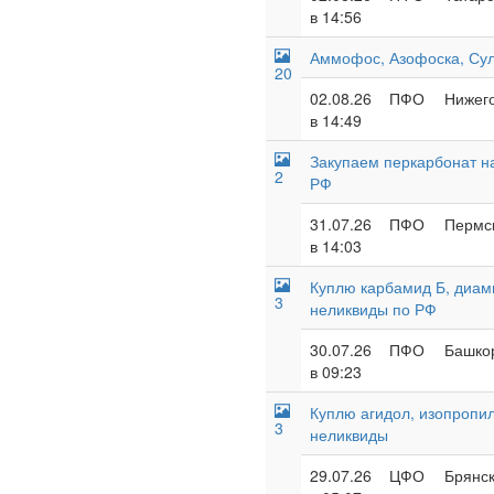
в 14:56
Аммофос, Азофоска, Су
20
02.08.26
ПФО
Нижего
в 14:49
Закупаем перкарбонат н
2
РФ
31.07.26
ПФО
Пермск
в 14:03
Куплю карбамид Б, диам
3
неликвиды по РФ
30.07.26
ПФО
Башкор
в 09:23
Куплю агидол, изопропил
3
неликвиды
29.07.26
ЦФО
Брянск