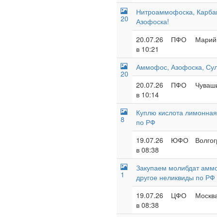
Нитроаммофоска, Карба
20
Азофоска!
20.07.26
ПФО
Марий 
в 10:21
Аммофос, Азофоска, Су
20
20.07.26
ПФО
Чуваши
в 10:14
Куплю кислота лимонная,
8
по РФ
19.07.26
ЮФО
Волгог
в 08:38
Закупаем молибдат аммо
1
другое неликвиды по РФ
19.07.26
ЦФО
Москва
в 08:38