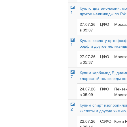
Куплю диэтаноламин, мон
1
другое неликвиды по РФ
27.07.26
ЦФО
Москва
в 05:37
Куплю кислоту ортофосф
1
оэдф и другое неликвид
27.07.26
ЦФО
Москва
в 05:37
Купим карбамид Б, диам
7
хлористый неликвиды по
24.07.26
ПФО
Пензен
в 05:09
Москва
Купим спирт изопропилов
2
кислоты и другую химию
22.07.26
СЗФО
Коми Р
в 09:14