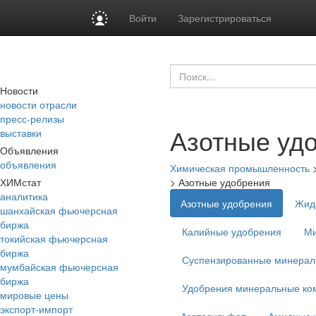
Войти
Зарегистрироваться
Новости
новости отрасли
пресс-релизы
Азотные уд
выставки
Объявления
объявления
Химическая промышленность
ХИМстат
>
Азотные удобрения
аналитика
Азотные удобрения
Жид
шанхайская фьючерсная
биржа
Калийные удобрения
Ми
токийская фьючерсная
биржа
Суспензированные минерал
мумбайская фьючерсная
биржа
Удобрения минеральные ко
мировые цены
экспорт-импорт