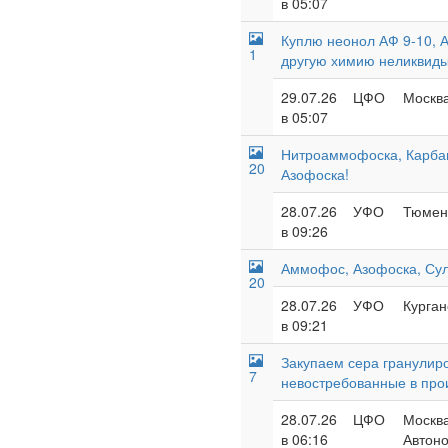
в 05:07
Куплю неонол АФ 9-10, А
1
другую химию неликвид
29.07.26
ЦФО
Москва
в 05:07
Нитроаммофоска, Карба
20
Азофоска!
28.07.26
УФО
Тюменс
в 09:26
Аммофос, Азофоска, Су
20
28.07.26
УФО
Курган
в 09:21
Закупаем сера гранулиро
7
невостребованные в про
28.07.26
ЦФО
Москва
в 06:16
Автоно