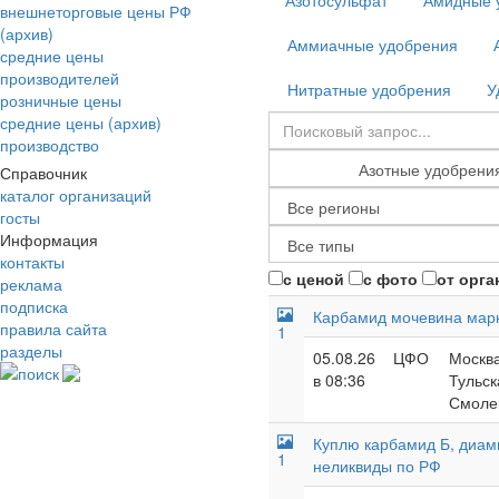
Азотосульфат
Амидные 
внешнеторговые цены РФ
(архив)
Аммиачные удобрения
средние цены
производителей
Нитратные удобрения
У
розничные цены
средние цены (архив)
производство
Справочник
каталог организаций
госты
Информация
контакты
с ценой
с фото
от орга
реклама
подписка
Карбамид мочевина мар
правила сайта
1
разделы
05.08.26
ЦФО
Москва
поиск
в 08:36
Тульск
Смолен
Куплю карбамид Б, диам
1
неликвиды по РФ