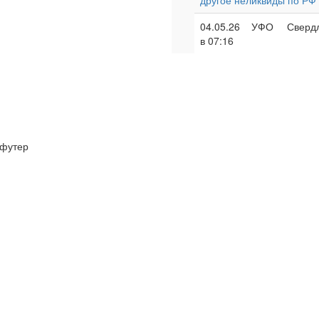
другое неликвиды по РФ
04.05.26
УФО
Свердл
в 07:16
футер