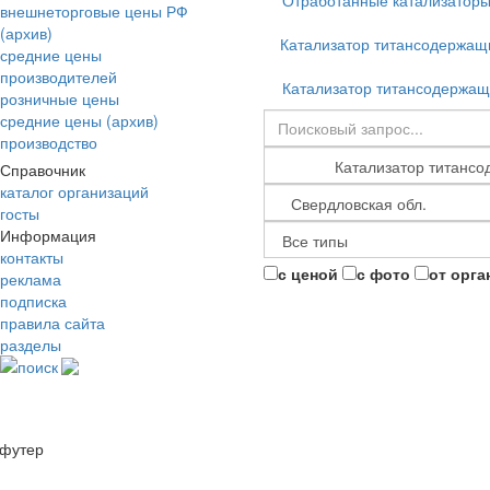
Отработанные катализатор
внешнеторговые цены РФ
(архив)
Катализатор титансодержащ
средние цены
производителей
Катализатор титансодержащ
розничные цены
средние цены (архив)
производство
Справочник
каталог организаций
госты
Информация
контакты
с ценой
с фото
от орга
реклама
подписка
правила сайта
разделы
поиск
футер