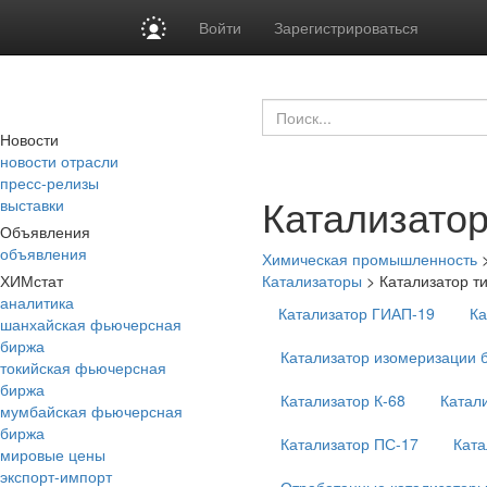
Войти
Зарегистрироваться
Новости
новости отрасли
пресс-релизы
Катализато
выставки
Объявления
объявления
Химическая промышленность
ХИМстат
Катализаторы
>
Катализатор 
аналитика
Катализатор ГИАП-19
Ка
шанхайская фьючерсная
биржа
Катализатор изомеризации 
токийская фьючерсная
биржа
Катализатор К-68
Катал
мумбайская фьючерсная
биржа
Катализатор ПС-17
Ката
мировые цены
экспорт-импорт