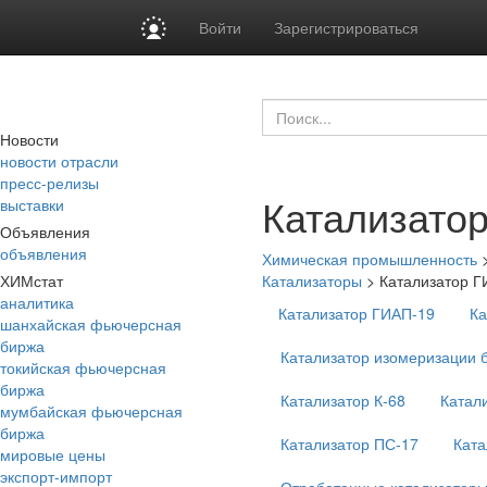
Войти
Зарегистрироваться
Новости
новости отрасли
пресс-релизы
Катализато
выставки
Объявления
объявления
Химическая промышленность
ХИМстат
Катализаторы
>
Катализатор Г
аналитика
Катализатор ГИАП-19
Ка
шанхайская фьючерсная
биржа
Катализатор изомеризации 
токийская фьючерсная
биржа
Катализатор К-68
Катал
мумбайская фьючерсная
биржа
Катализатор ПС-17
Ката
мировые цены
экспорт-импорт