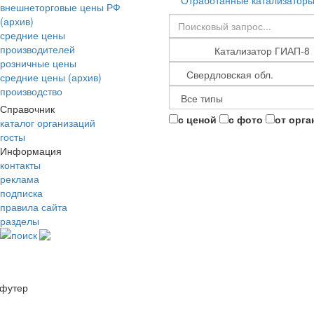
Отработанные катализатор
внешнеторговые цены РФ
(архив)
средние цены
производителей
розничные цены
средние цены (архив)
производство
Справочник
с ценой
с фото
от орга
каталог организаций
госты
Информация
контакты
реклама
подписка
правила сайта
разделы
поиск
футер