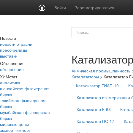
Войти
Зарегистрироваться
Новости
новости отрасли
пресс-релизы
Катализато
выставки
Объявления
объявления
Химическая промышленность
ХИМстат
Катализаторы
>
Катализатор Г
аналитика
Катализатор ГИАП-19
Ка
шанхайская фьючерсная
биржа
Катализатор изомеризации 
токийская фьючерсная
биржа
Катализатор К-68
Катал
мумбайская фьючерсная
биржа
Катализатор ПС-17
Ката
мировые цены
экспорт-импорт