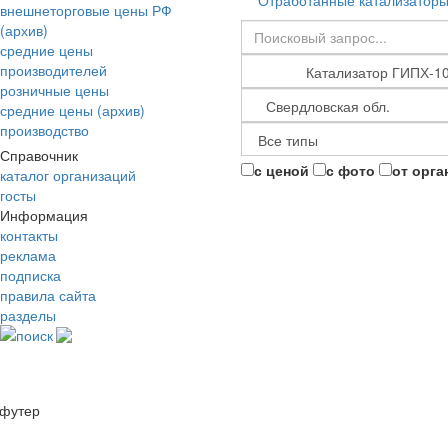
Отработанные катализатор
внешнеторговые цены РФ
(архив)
средние цены
производителей
розничные цены
средние цены (архив)
производство
Справочник
с ценой
с фото
от орга
каталог организаций
госты
Информация
контакты
реклама
подписка
правила сайта
разделы
поиск
футер