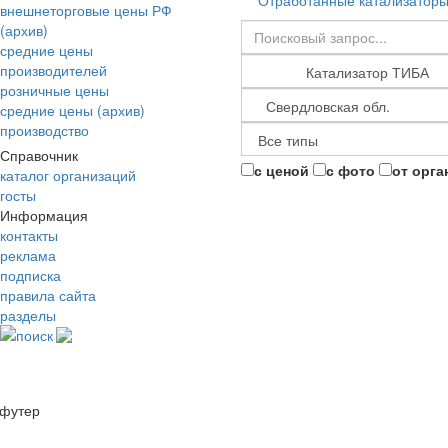
Отработанные катализатор
внешнеторговые цены РФ
(архив)
средние цены
производителей
розничные цены
средние цены (архив)
производство
Справочник
с ценой
с фото
от орга
каталог организаций
госты
Информация
контакты
реклама
подписка
правила сайта
разделы
поиск
футер