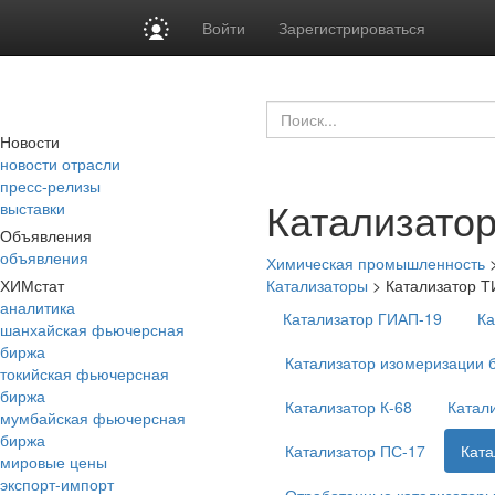
Войти
Зарегистрироваться
Новости
новости отрасли
пресс-релизы
Катализато
выставки
Объявления
объявления
Химическая промышленность
ХИМстат
Катализаторы
>
Катализатор 
аналитика
Катализатор ГИАП-19
Ка
шанхайская фьючерсная
биржа
Катализатор изомеризации 
токийская фьючерсная
биржа
Катализатор К-68
Катал
мумбайская фьючерсная
биржа
Катализатор ПС-17
Ката
мировые цены
экспорт-импорт