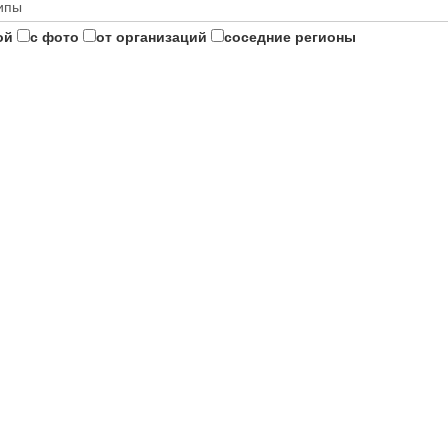
ой
с фото
от организаций
соседние регионы