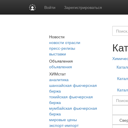
Войти
Зарегистрироваться
Новости
новости отрасли
Ка
пресс-релизы
выставки
Химиче
Объявления
объявления
Катал
ХИМстат
Ката
аналитика
шанхайская фьючерсная
Ката
биржа
токийская фьючерсная
биржа
мумбайская фьючерсная
биржа
мировые цены
экспорт-импорт