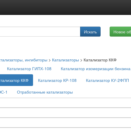
Подписка на услуги
Искать
Новое о
Реклама на сайте
тализаторы, ингибиторы
>
Катализаторы
>
Катализатор ККФ
Катализатор ГИПХ-108
Катализатор изомеризации бензина
атализатор ККФ
Катализатор КР-108
Катализатор КУ-2ФПП
ЭС-1
Отработанные катализаторы