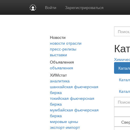
Войти
Зарегистрироваться
Новости
новости отрасли
Ка
пресс-релизы
выставки
Химиче
Объявления
объявления
Катал
ХИМстат
Ката
аналитика
шанхайская фьючерсная
Ката
биржа
токийская фьючерсная
биржа
мумбайская фьючерсная
биржа
мировые цены
экспорт-импорт