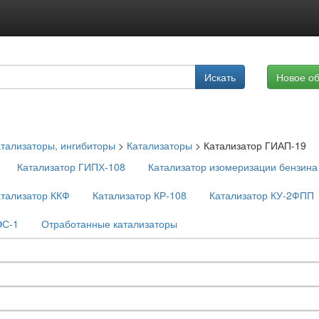
Подписка на услуги
Искать
Новое о
Реклама на сайте
тализаторы, ингибиторы
>
Катализаторы
>
Катализатор ГИАП-19
Катализатор ГИПХ-108
Катализатор изомеризации бензина
атализатор ККФ
Катализатор КР-108
Катализатор КУ-2ФПП
ЭС-1
Отработанные катализаторы