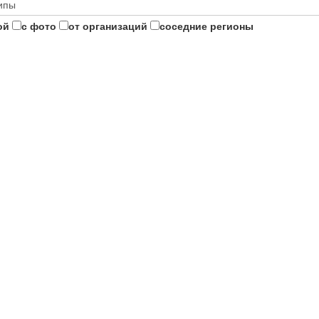
ой
с фото
от организаций
соседние регионы