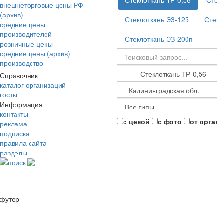
Стеклоткань ТР-0,56
Сте
внешнеторговые цены РФ
(архив)
Стеклоткань Э3-125
Сте
средние цены
производителей
Стеклоткань ЭЗ-200п
розничные цены
средние цены (архив)
производство
Справочник
каталог организаций
госты
Информация
контакты
с ценой
с фото
от орга
реклама
подписка
правила сайта
разделы
поиск
футер