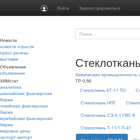
Войти
Зарегистрироваться
Новости
новости отрасли
пресс-релизы
Стеклоткань
выставки
Объявления
объявления
Химическая промышленность
ХИМстат
ТР-0,56
аналитика
Стеклоткань КТ-11 ТО
С
шанхайская фьючерсная
биржа
Стеклоткань НПГ
Стекло
токийская фьючерсная
биржа
Стеклоткань СЭ-0,1 ГВС-9
мумбайская фьючерсная
биржа
Стеклоткань Т-11/1 П-41
мировые цены
экспорт-импорт