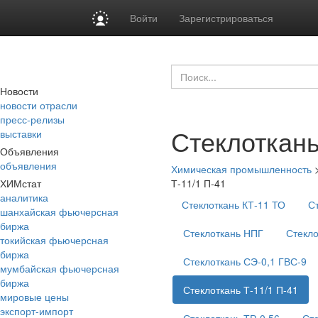
Войти
Зарегистрироваться
Новости
новости отрасли
пресс-релизы
Стеклоткань
выставки
Объявления
объявления
Химическая промышленность
ХИМстат
Т-11/1 П-41
аналитика
Стеклоткань КТ-11 ТО
С
шанхайская фьючерсная
биржа
Стеклоткань НПГ
Стекло
токийская фьючерсная
биржа
Стеклоткань СЭ-0,1 ГВС-9
мумбайская фьючерсная
биржа
Стеклоткань Т-11/1 П-41
мировые цены
экспорт-импорт