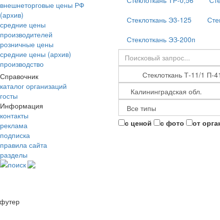
Стеклоткань ТР-0,56
Сте
внешнеторговые цены РФ
(архив)
Стеклоткань Э3-125
Сте
средние цены
производителей
Стеклоткань ЭЗ-200п
розничные цены
средние цены (архив)
производство
Справочник
каталог организаций
госты
Информация
контакты
с ценой
с фото
от орга
реклама
подписка
правила сайта
разделы
поиск
футер