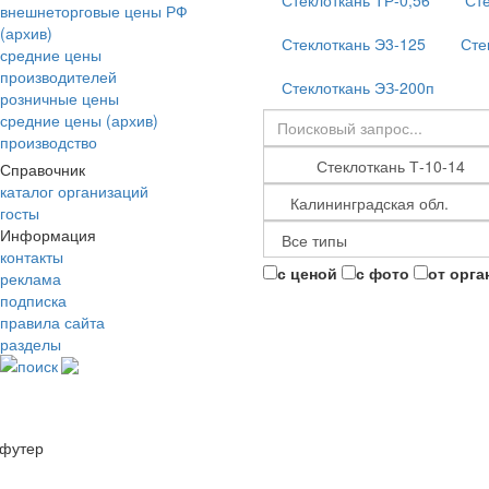
Стеклоткань ТР-0,56
Сте
внешнеторговые цены РФ
(архив)
Стеклоткань Э3-125
Сте
средние цены
производителей
Стеклоткань ЭЗ-200п
розничные цены
средние цены (архив)
производство
Справочник
каталог организаций
госты
Информация
контакты
с ценой
с фото
от орга
реклама
подписка
правила сайта
разделы
поиск
футер