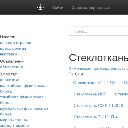
Войти
Зарегистрироваться
Новости
новости отрасли
пресс-релизы
Стеклоткань
выставки
Объявления
объявления
Химическая промышленность
ХИМстат
Т-10-14
аналитика
Стеклоткань КТ-11 ТО
С
шанхайская фьючерсная
биржа
Стеклоткань НПГ
Стекло
токийская фьючерсная
биржа
Стеклоткань СЭ-0,1 ГВС-9
мумбайская фьючерсная
биржа
Стеклоткань Т-11/1 П-41
мировые цены
экспорт-импорт