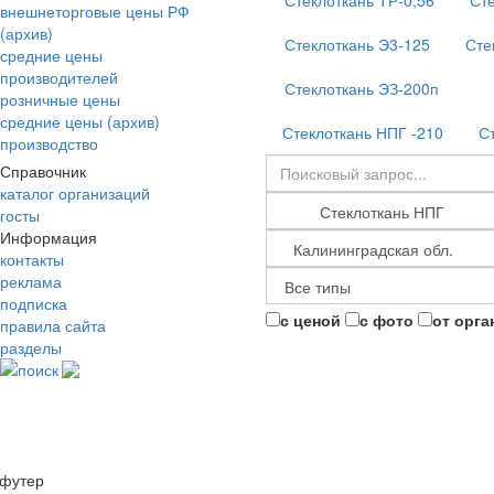
Стеклоткань ТР-0,56
Сте
внешнеторговые цены РФ
(архив)
Стеклоткань Э3-125
Сте
средние цены
производителей
Стеклоткань ЭЗ-200п
розничные цены
средние цены (архив)
Стеклоткань НПГ -210
С
производство
Справочник
каталог организаций
госты
Информация
контакты
реклама
подписка
с ценой
с фото
от орга
правила сайта
разделы
поиск
футер