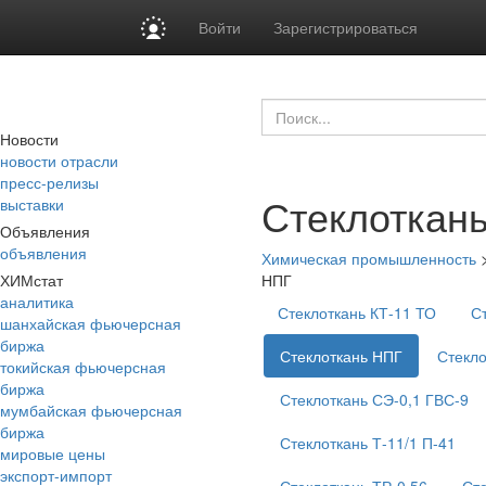
Войти
Зарегистрироваться
Новости
новости отрасли
пресс-релизы
Стеклоткан
выставки
Объявления
объявления
Химическая промышленность
ХИМстат
НПГ
аналитика
Стеклоткань КТ-11 ТО
С
шанхайская фьючерсная
биржа
Стеклоткань НПГ
Стекло
токийская фьючерсная
биржа
Стеклоткань СЭ-0,1 ГВС-9
мумбайская фьючерсная
биржа
Стеклоткань Т-11/1 П-41
мировые цены
экспорт-импорт