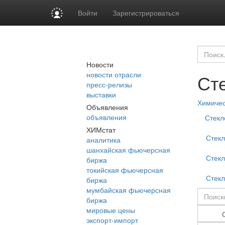
Войти
Зарегистрироваться
Новости
новости отрасли
Ст
пресс-релизы
выставки
Химиче
Объявления
объявления
Стекл
ХИМстат
Стекл
аналитика
шанхайская фьючерсная
Стекл
биржа
токийская фьючерсная
Стекл
биржа
мумбайская фьючерсная
биржа
мировые цены
экспорт-импорт