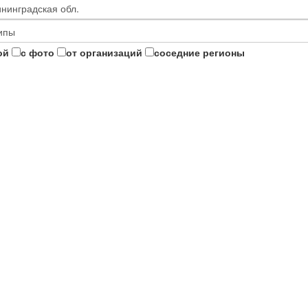
ой
с фото
от организаций
соседние регионы