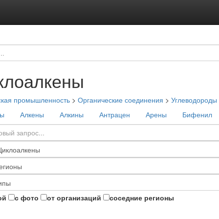
клоалкены
ская промышленность
>
Органические соединения
>
Углеводороды
ны
Алкены
Алкины
Антрацен
Арены
Бифенил
ой
с фото
от организаций
соседние регионы