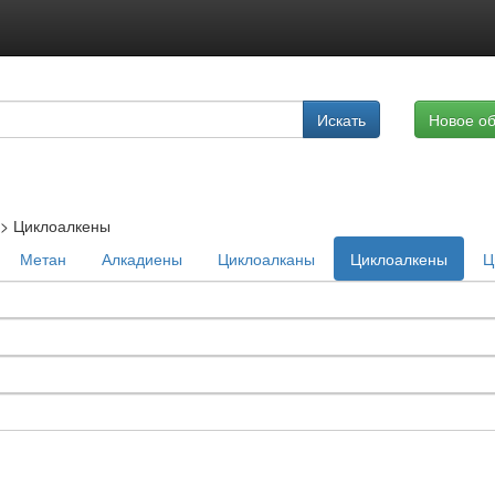
Подписка на услуги
Искать
Новое о
Реклама на сайте
>
Циклоалкены
Метан
Алкадиены
Циклоалканы
Циклоалкены
Ц