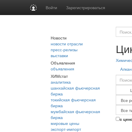
Войти
Зарегистрироваться
Новости
новости отрасли
Ци
пресс-релизы
выставки
Химиче
Объявления
объявления
Алка
ХИМстат
аналитика
шанхайская фьючерсная
биржа
токийская фьючерсная
биржа
мумбайская фьючерсная
биржа
с цен
мировые цены
экспорт-импорт