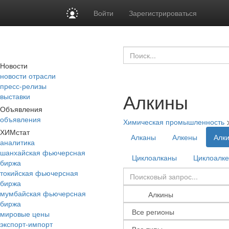
Войти
Зарегистрироваться
Новости
новости отрасли
пресс-релизы
Алкины
выставки
Объявления
объявления
Химическая промышленность
ХИМстат
Алканы
Алкены
Алк
аналитика
шанхайская фьючерсная
Циклоалканы
Циклоалк
биржа
токийская фьючерсная
биржа
мумбайская фьючерсная
биржа
мировые цены
экспорт-импорт