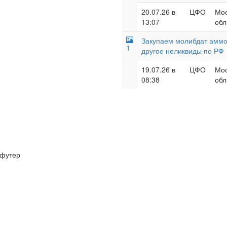
20.07.26 в
ЦФО
Мос
13:07
обл
Закупаем молибдат аммон
1
другое неликвиды по РФ
19.07.26 в
ЦФО
Мос
08:38
обл
футер