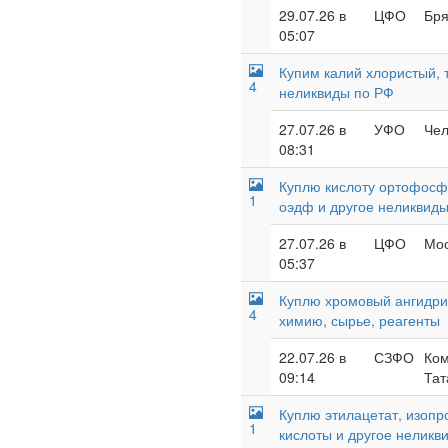
29.07.26 в
ЦФО
Бря
05:07
Купим калий хлористый, т
4
неликвиды по РФ
27.07.26 в
УФО
Чел
08:31
Куплю кислоту ортофосфо
1
оэдф и другое неликвид
27.07.26 в
ЦФО
Мос
05:37
Куплю хромовый ангидрид
4
химию, сырье, реагенты
22.07.26 в
СЗФО
Ком
09:14
Тат
Куплю этилацетат, изопр
1
кислоты и другое неликв