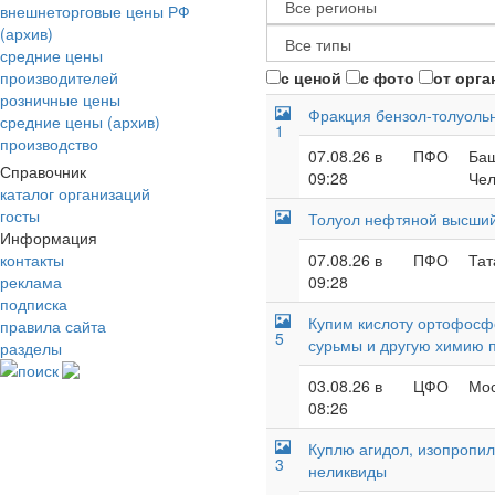
внешнеторговые цены РФ
(архив)
средние цены
производителей
с ценой
с фото
от орга
розничные цены
Фракция бензол-толуоль
средние цены (архив)
1
производство
07.08.26 в
ПФО
Баш
Справочник
09:28
Чел
каталог организаций
госты
Толуол нефтяной высший
Информация
контакты
07.08.26 в
ПФО
Тат
реклама
09:28
подписка
Купим кислоту ортофосф
правила сайта
5
сурьмы и другую химию 
разделы
поиск
03.08.26 в
ЦФО
Мос
08:26
Куплю агидол, изопропил
3
неликвиды