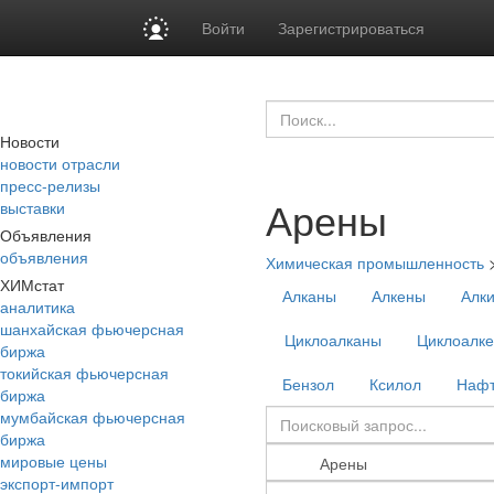
Войти
Зарегистрироваться
Новости
новости отрасли
пресс-релизы
Арены
выставки
Объявления
объявления
Химическая промышленность
ХИМстат
Алканы
Алкены
Алк
аналитика
шанхайская фьючерсная
Циклоалканы
Циклоалк
биржа
токийская фьючерсная
Бензол
Ксилол
Нафт
биржа
мумбайская фьючерсная
биржа
мировые цены
экспорт-импорт