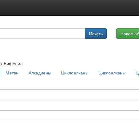
Подписка на услуги
Искать
Новое о
Реклама на сайте
>
Бифенил
Метан
Алкадиены
Циклоалканы
Циклоалкены
Ц