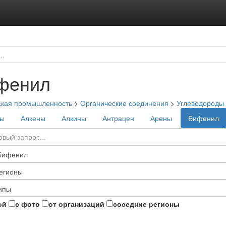
фенил
ская промышленность
>
Органические соединения
>
Углеводороды
ны
Алкены
Алкины
Антрацен
Арены
Бифенил
ой
с фото
от организаций
соседние регионы