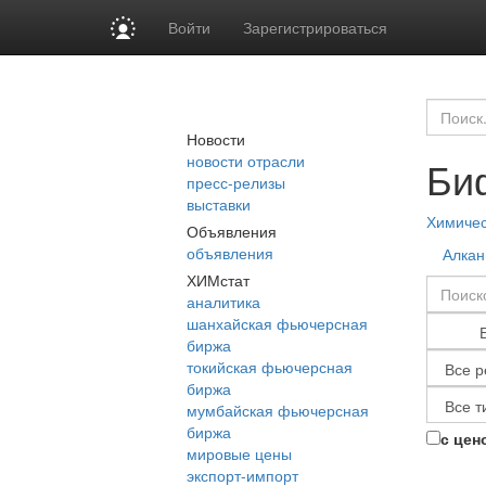
Войти
Зарегистрироваться
Новости
новости отрасли
Би
пресс-релизы
выставки
Химиче
Объявления
объявления
Алка
ХИМстат
аналитика
шанхайская фьючерсная
биржа
токийская фьючерсная
биржа
мумбайская фьючерсная
биржа
с цен
мировые цены
экспорт-импорт