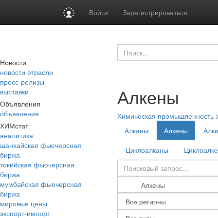
Войти
Зарегистрироваться
Новости
новости отрасли
пресс-релизы
Алкены
выставки
Объявления
объявления
Химическая промышленность
ХИМстат
Алканы
Алкены
Алк
аналитика
шанхайская фьючерсная
Циклоалканы
Циклоалк
биржа
токийская фьючерсная
биржа
мумбайская фьючерсная
биржа
мировые цены
экспорт-импорт