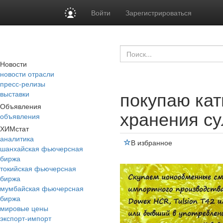
Войти
Зарегистрироваться
Новости
новости отрасли
пресс-релизы
покупаю кат
выставки
Объявления
хранения с
объявления
ХИМстат
аналитика
В избранное
шанхайская фьючерсная
биржа
токийская фьючерсная
биржа
мумбайская фьючерсная
биржа
мировые цены
экспорт-импорт