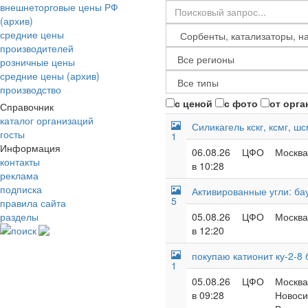
внешнеторговые цены РФ
(архив)
средние цены
производителей
розничные цены
средние цены (архив)
производство
с ценой
с фото
от орга
Справочник
каталог организаций
Силикагель кскг, ксмг, шс
госты
1
Информация
06.08.26
ЦФО
Москва
контакты
в 10:28
реклама
подписка
Активированные угли: бау
5
правила сайта
разделы
05.08.26
ЦФО
Москва
поиск
в 12:20
покупаю катионит ку-2-8
1
05.08.26
ЦФО
Москва 
в 09:28
Новоси