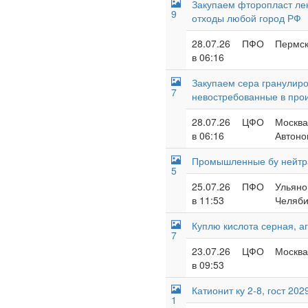
Закупаем фторопласт лент
9
отходы любой город РФ
28.07.26
ПФО
Пермск
в 06:16
Закупаем сера гранулиро
7
невостребованные в про
28.07.26
ЦФО
Москва
в 06:16
Автоно
Промышленные бу нейтра
5
25.07.26
ПФО
Ульяно
в 11:53
Челяби
Куплю кислота серная, аг
7
23.07.26
ЦФО
Москва 
в 09:53
Катионит ку 2-8, гост 202
1