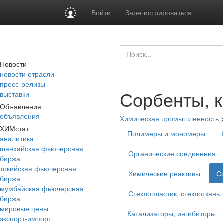
Войти
Зарегистрироваться
Новости
новости отрасли
пресс-релизы
Сорбенты, к
выставки
Объявления
объявления
Химическая промышленность
ХИМстат
Полимеры и мономеры
аналитика
шанхайская фьючерсная
Органические соединения
биржа
токийская фьючерсная
Химические реактивы
С
биржа
мумбайская фьючерсная
Стеклопластик, стеклоткань,
биржа
мировые цены
Катализаторы, ингибиторы
экспорт-импорт