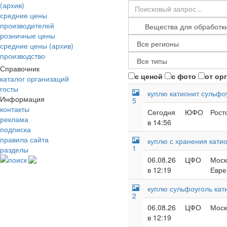
(архив)
средние цены
производителей
розничные цены
средние цены (архив)
производство
Справочник
с ценой
с фото
от ор
каталог организаций
госты
куплю катионит сульфоу
Информация
5
контакты
Сегодня
ЮФО
Рост
реклама
в 14:56
подписка
правила сайта
куплю с хранения кати
1
разделы
поиск
06.08.26
ЦФО
Моск
в 12:19
Евре
куплю сульфоуголь кат
2
06.08.26
ЦФО
Моск
в 12:19