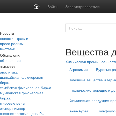
Войти
Зарегистрироваться
Новости
новости отрасли
пресс-релизы
Вещества д
выставки
Объявления
объявления
Химическая промышленност
ХИМстат
Агрохимия
Буровые ра
аналитика
шанхайская фьючерсная
Клеящие вещества и герм
биржа
токийская фьючерсная биржа
Технические моющие и д
мумбайская фьючерсная
биржа
Химическая продукция пр
мировые цены
экспорт-импорт
Аква-Аурат
Сульфоуго
внешнеторговые цены РФ