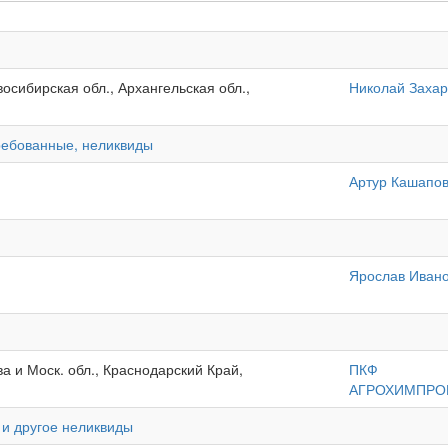
восибирская обл., Архангельская обл.,
Николай Захар
требованные, неликвиды
Артур Кашапо
Ярослав Иван
а и Моск. обл., Краснодарский Край,
ПКФ
АГРОХИМПРО
 и другое неликвиды