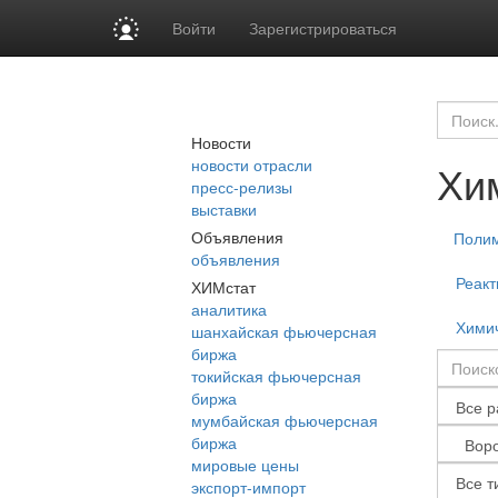
Войти
Зарегистрироваться
Новости
новости отрасли
Хи
пресс-релизы
выставки
Объявления
Поли
объявления
Реакт
ХИМстат
аналитика
Химич
шанхайская фьючерсная
биржа
токийская фьючерсная
биржа
мумбайская фьючерсная
биржа
мировые цены
экспорт-импорт