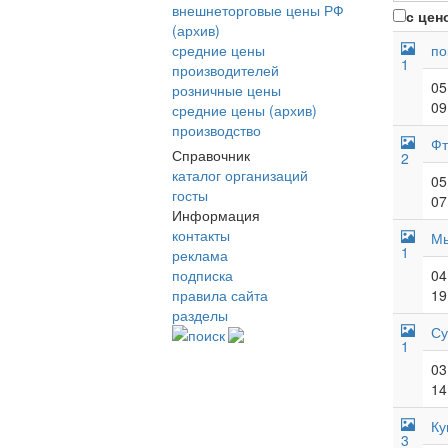
внешнеторговые цены РФ
с цен
(архив)
средние цены
по
1
производителей
05
розничные цены
09
средние цены (архив)
производство
Фт
Справочник
2
каталог организаций
05
госты
07
Информация
контакты
Мы
1
реклама
подписка
04
правила сайта
19
разделы
Су
поиск
1
03
14
Ку
3