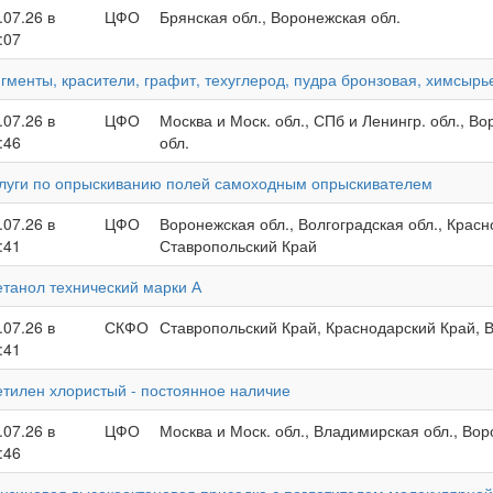
.07.26 в
ЦФО
Брянская обл., Воронежская обл.
:07
гменты, красители, графит, техуглерод, пудра бронзовая, химсырь
.07.26 в
ЦФО
Москва и Моск. обл., СПб и Ленингр. обл., В
:46
обл.
луги по опрыскиванию полей самоходным опрыскивателем
.07.26 в
ЦФО
Воронежская обл., Волгоградская обл., Крас
:41
Ставропольский Край
танол технический марки А
.07.26 в
СКФО
Ставропольский Край, Краснодарский Край, В
:41
тилен хлористый - постоянное наличие
.07.26 в
ЦФО
Москва и Моск. обл., Владимирская обл., Вор
:46