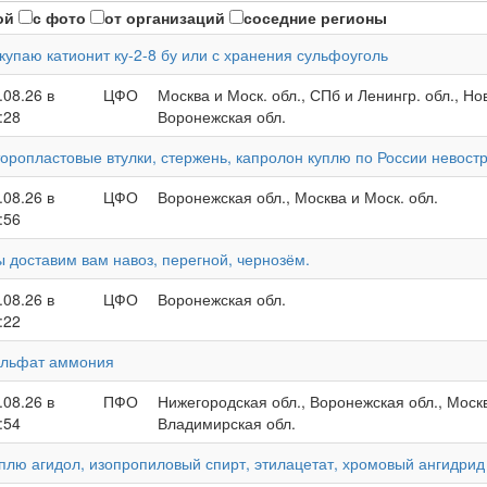
ой
с фото
от организаций
соседние регионы
купаю катионит ку-2-8 бу или с хранения сульфоуголь
.08.26 в
ЦФО
Москва и Моск. обл., СПб и Ленингр. обл., Но
:28
Воронежская обл.
оропластовые втулки, стержень, капролон куплю по России невос
.08.26 в
ЦФО
Воронежская обл., Москва и Моск. обл.
:56
 доставим вам навоз, перегной, чернозём.
.08.26 в
ЦФО
Воронежская обл.
:22
льфат аммония
.08.26 в
ПФО
Нижегородская обл., Воронежская обл., Москв
:54
Владимирская обл.
плю агидол, изопропиловый спирт, этилацетат, хромовый ангидрид