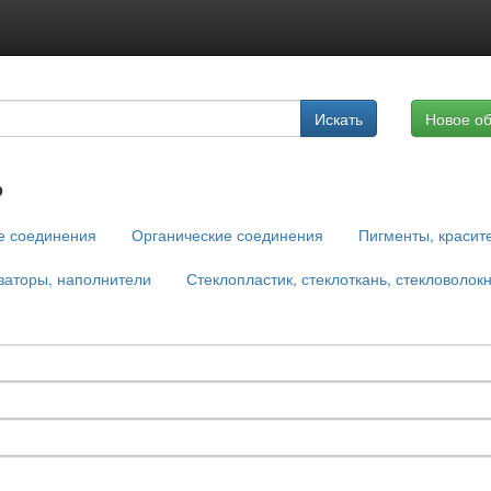
Подписка на услуги
Искать
Новое о
Реклама на сайте
ь
е соединения
Органические соединения
Пигменты, красит
заторы, наполнители
Стеклопластик, стеклоткань, стекловолок