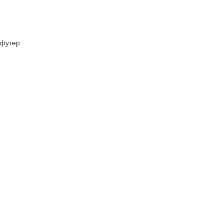
футер