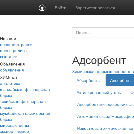
Войти
Зарегистрироваться
Новости
новости отрасли
пресс-релизы
Адсорбент
выставки
Объявления
объявления
Химическая промышленность
ХИМстат
Абсорбенты
Адсорбент
аналитика
шанхайская фьючерсная
Активированный уголь
О
биржа
токийская фьючерсная
Адсорбент микросферически
биржа
мумбайская фьючерсная
Алюминия оксид микросфер
биржа
мировые цены
Известковый химический по
экспорт-импорт