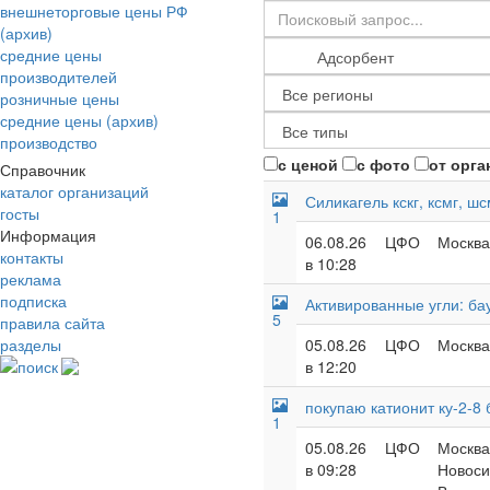
внешнеторговые цены РФ
(архив)
средние цены
производителей
розничные цены
средние цены (архив)
производство
с ценой
с фото
от орга
Справочник
каталог организаций
Силикагель кскг, ксмг, шс
госты
1
Информация
06.08.26
ЦФО
Москва
контакты
в 10:28
реклама
подписка
Активированные угли: бау
5
правила сайта
разделы
05.08.26
ЦФО
Москва
поиск
в 12:20
покупаю катионит ку-2-8
1
05.08.26
ЦФО
Москва 
в 09:28
Новоси