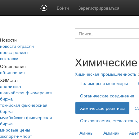
Войти
Зарегистрироваться
Новости
новости отрасли
пресс-релизы
Химические
выставки
Объявления
объявления
Химическая промышленность
ХИМстат
Полимеры и мономеры
аналитика
шанхайская фьючерсная
Органические соединения
биржа
токийская фьючерсная
Химические реактивы
С
биржа
мумбайская фьючерсная
Стеклопластик, стеклоткань,
биржа
мировые цены
Амины
Аммиак
Ацет
экспорт-импорт