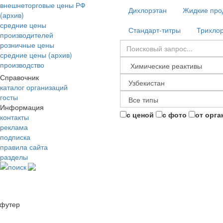
внешнеторговые цены РФ
Дихлорэтан
Жидкие про
(архив)
средние цены
Стандарт-титры
Трихло
производителей
розничные цены
средние цены (архив)
производство
Справочник
каталог организаций
госты
Информация
с ценой
с фото
от орга
контакты
реклама
подписка
правила сайта
разделы
поиск
футер