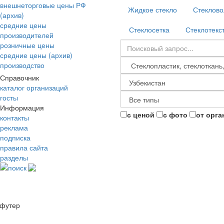
внешнеторговые цены РФ
Жидкое стекло
Стеклово
(архив)
средние цены
Стеклосетка
Стеклотекс
производителей
розничные цены
средние цены (архив)
производство
Справочник
каталог организаций
госты
Информация
с ценой
с фото
от орга
контакты
реклама
подписка
правила сайта
разделы
поиск
футер