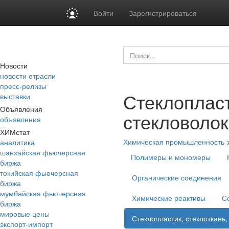
Войти
Зарегистрироваться
Новости
новости отрасли
пресс-релизы
Стеклопласт
выставки
Объявления
стекловоло
объявления
ХИМстат
Химическая промышленность
аналитика
шанхайская фьючерсная
Полимеры и мономеры
биржа
токийская фьючерсная
Органические соединения
биржа
мумбайская фьючерсная
Химические реактивы
С
биржа
мировые цены
Стеклопластик, стеклоткань,
экспорт-импорт