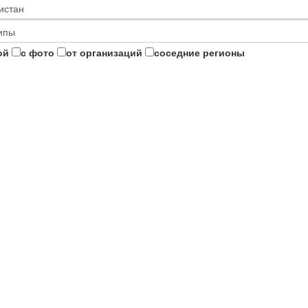
ой
с фото
от организаций
соседние регионы