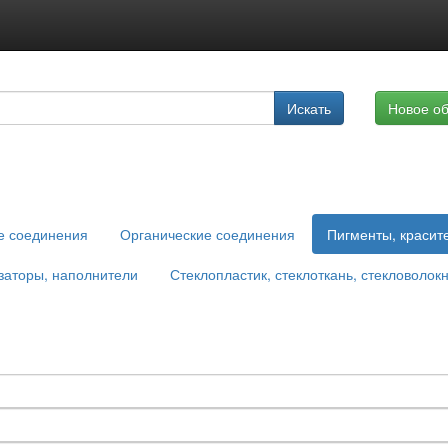
Подписка на услуги
Искать
Новое о
Реклама на сайте
е соединения
Органические соединения
Пигменты, красит
заторы, наполнители
Стеклопластик, стеклоткань, стекловолок