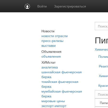
Войти
Зарегистрироваться
Новости
новости отрасли
Пи
пресс-релизы
выставки
Химиче
Объявления
объявления
Поли
ХИМстат
Реакт
аналитика
шанхайская фьючерсная
Химич
биржа
токийская фьючерсная
Краси
биржа
мумбайская фьючерсная
биржа
мировые цены
экспорт-импорт