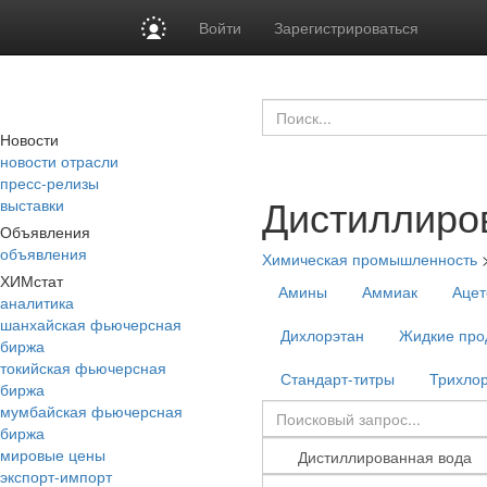
Войти
Зарегистрироваться
Новости
новости отрасли
пресс-релизы
Дистиллиро
выставки
Объявления
объявления
Химическая промышленность
ХИМстат
Амины
Аммиак
Ацет
аналитика
шанхайская фьючерсная
Дихлорэтан
Жидкие про
биржа
токийская фьючерсная
Стандарт-титры
Трихло
биржа
мумбайская фьючерсная
биржа
мировые цены
экспорт-импорт