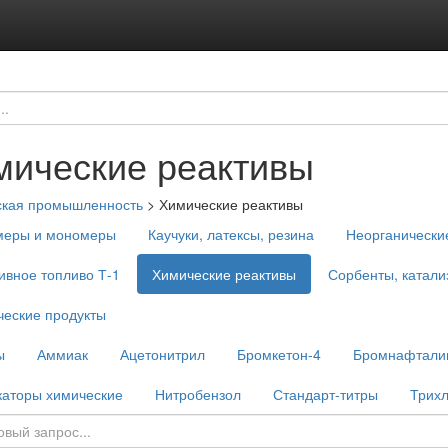
мические реактивы
ская промышленность
>
Химические реактивы
меры и мономеры
Каучуки, латексы, резина
Неорганически
ивное топливо Т-1
Химические реактивы
Сорбенты, катали
еские продукты
ы
Аммиак
Ацетонитрил
Бромкетон-4
Бромнафтали
каторы химические
Нитробензол
Стандарт-титры
Трих