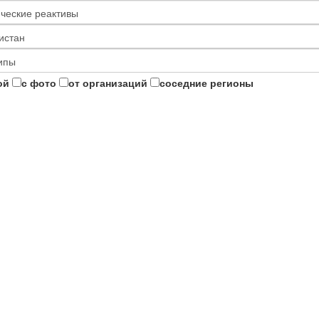
ой
с фото
от организаций
соседние регионы