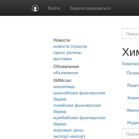
Войти
Зарегистрироваться
Новости
новости отрасли
Хи
пресс-релизы
выставки
Химиче
Объявления
объявления
Поли
ХИМстат
Реакт
аналитика
шанхайская фьючерсная
Химич
биржа
токийская фьючерсная
Амин
биржа
мумбайская фьючерсная
Инди
биржа
мировые цены
экспорт-импорт