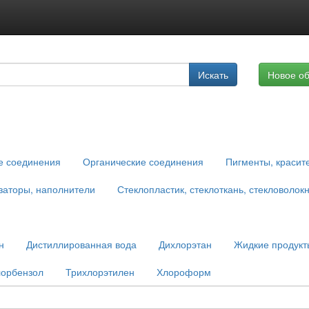
Подписка на услуги
Искать
Новое о
Реклама на сайте
е соединения
Органические соединения
Пигменты, красит
заторы, наполнители
Стеклопластик, стеклоткань, стекловолок
н
Дистиллированная вода
Дихлорэтан
Жидкие продукт
лорбензол
Трихлорэтилен
Хлороформ