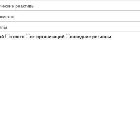
ой
с фото
от организаций
соседние регионы