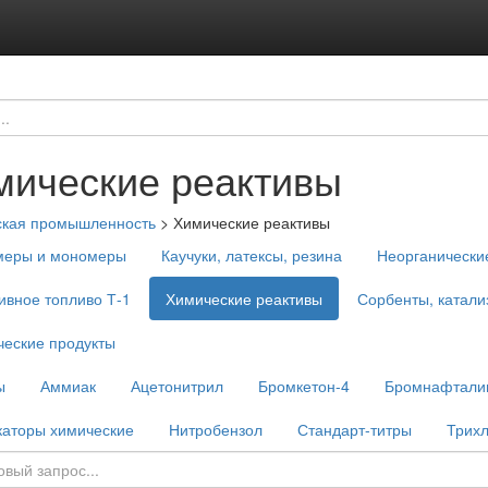
мические реактивы
ская промышленность
>
Химические реактивы
меры и мономеры
Каучуки, латексы, резина
Неорганически
ивное топливо Т-1
Химические реактивы
Сорбенты, катали
еские продукты
ы
Аммиак
Ацетонитрил
Бромкетон-4
Бромнафтали
каторы химические
Нитробензол
Стандарт-титры
Трих