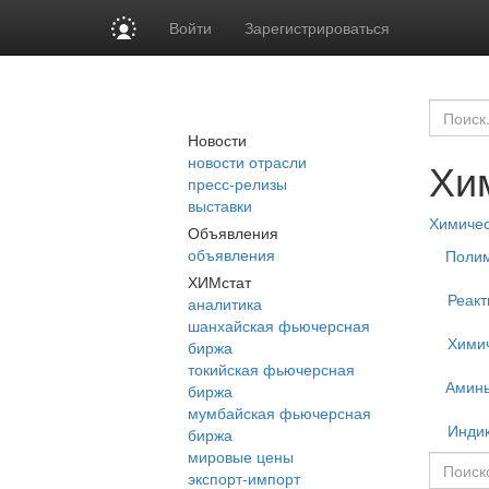
Войти
Зарегистрироваться
Новости
новости отрасли
Хи
пресс-релизы
выставки
Химиче
Объявления
объявления
Поли
ХИМстат
Реакт
аналитика
шанхайская фьючерсная
Химич
биржа
токийская фьючерсная
Амин
биржа
мумбайская фьючерсная
Инди
биржа
мировые цены
экспорт-импорт