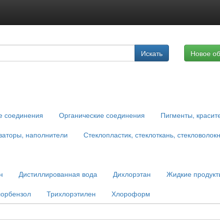
Подписка на услуги
Искать
Новое о
Реклама на сайте
е соединения
Органические соединения
Пигменты, красит
заторы, наполнители
Стеклопластик, стеклоткань, стекловолок
н
Дистиллированная вода
Дихлорэтан
Жидкие продукт
лорбензол
Трихлорэтилен
Хлороформ