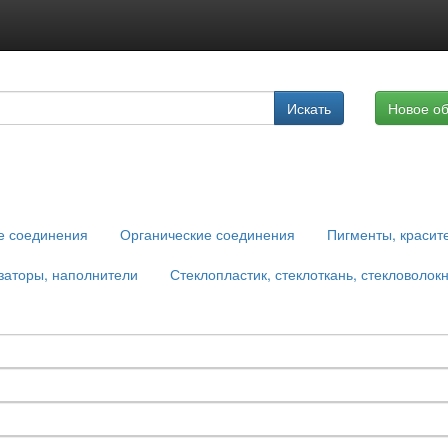
Подписка на услуги
Искать
Новое о
Реклама на сайте
е соединения
Органические соединения
Пигменты, красит
заторы, наполнители
Стеклопластик, стеклоткань, стекловолок