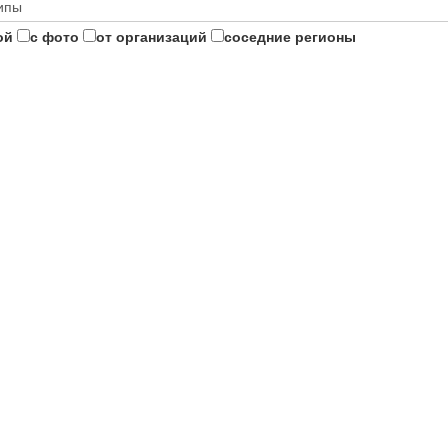
ой
с фото
от организаций
соседние регионы