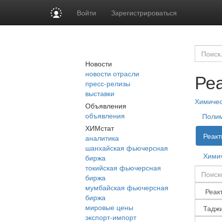
Войти
Зарегистрироваться
Новости
новости отрасли
Реа
пресс-релизы
выставки
Химиче
Объявления
объявления
Поли
ХИМстат
Реакт
аналитика
шанхайская фьючерсная
Химич
биржа
токийская фьючерсная
биржа
мумбайская фьючерсная
биржа
мировые цены
экспорт-импорт