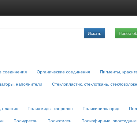
Подписка на услуги
Искать
Новое о
Реклама на сайте
е соединения
Органические соединения
Пигменты, красит
заторы, наполнители
Стеклопластик, стеклоткань, стекловолок
 пластик
Полиамиды, капролон
Поливинилхлорид
Пол
ки
Полиуретан
Полиэтилен
Полиэфирные, эпоксидные