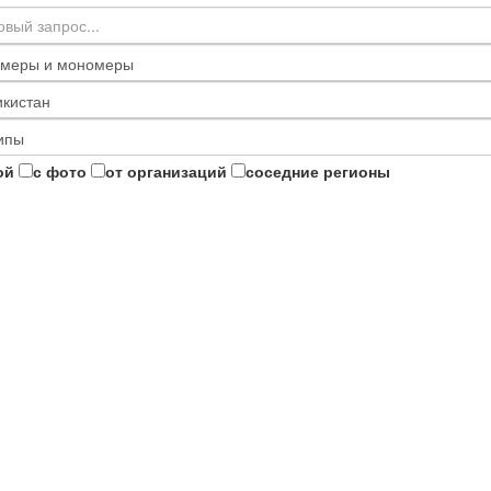
ой
с фото
от организаций
соседние регионы