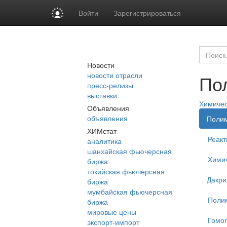
Войти
Зарегистрироваться
Новости
новости отрасли
По
пресс-релизы
выставки
Химиче
Объявления
объявления
Поли
ХИМстат
Реакт
аналитика
шанхайская фьючерсная
Химич
биржа
токийская фьючерсная
Дакри
биржа
мумбайская фьючерсная
Поли
биржа
мировые цены
Гомо
экспорт-импорт