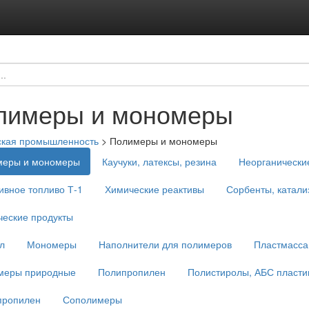
лимеры и мономеры
ская промышленность
>
Полимеры и мономеры
меры и мономеры
Каучуки, латексы, резина
Неорганически
ивное топливо Т-1
Химические реактивы
Сорбенты, катали
еские продукты
л
Мономеры
Наполнители для полимеров
Пластмасса,
меры природные
Полипропилен
Полистиролы, АБС пласти
пропилен
Сополимеры