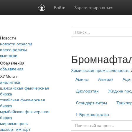
Войти
Зарегистрироваться
Новости
новости отрасли
пресс-релизы
Бромнафта
выставки
Объявления
объявления
Химическая промышленность
ХИМстат
Амины
Аммиак
Ацет
аналитика
шанхайская фьючерсная
Дихлорэтан
Жидкие про
биржа
токийская фьючерсная
Стандарт-титры
Трихло
биржа
мумбайская фьючерсная
1-Бромнафталин
биржа
мировые цены
экспорт-импорт