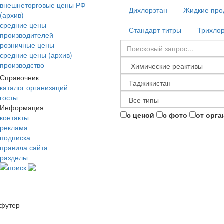
внешнеторговые цены РФ
Дихлорэтан
Жидкие про
(архив)
средние цены
Стандарт-титры
Трихло
производителей
розничные цены
средние цены (архив)
производство
Справочник
каталог организаций
госты
Информация
с ценой
с фото
от орга
контакты
реклама
подписка
правила сайта
разделы
поиск
футер