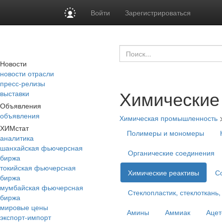
Войти
Зарегистрироваться
Новости
новости отрасли
пресс-релизы
Химические
выставки
Объявления
объявления
Химическая промышленность
ХИМстат
Полимеры и мономеры
аналитика
шанхайская фьючерсная
Органические соединения
биржа
токийская фьючерсная
Химические реактивы
С
биржа
мумбайская фьючерсная
Стеклопластик, стеклоткань,
биржа
мировые цены
Амины
Аммиак
Ацет
экспорт-импорт