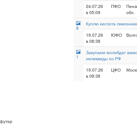
24.07.26
ПФО
Пенз
в 05:09
обл.
Куплю кислота лимонная,
8
19.07.26
ЮФО
Волг
в 08:38
Закупаем молибдат аммон
1
неликвиды по РФ
19.07.26
ЦФО
Москв
в 08:38
футер