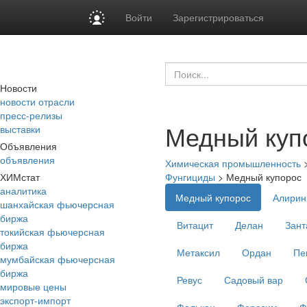
Войти
Зарегистрироваться
Новости
новости отрасли
пресс-релизы
Медный куп
выставки
Объявления
объявления
Химическая промышленность
ХИМстат
Фунгициды
>
Медный купорос
аналитика
Медный купорос
Алирин
шанхайская фьючерсная
биржа
Витацит
Делан
Зант
токийская фьючерсная
биржа
Метаксил
Ордан
Пе
мумбайская фьючерсная
биржа
Ревус
Садовый вар
мировые цены
экспорт-импорт