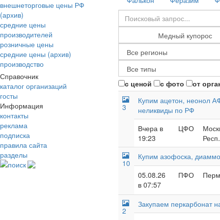
Фалькон
Феразим
Ф
внешнеторговые цены РФ
(архив)
средние цены
производителей
розничные цены
средние цены (архив)
производство
Справочник
с ценой
с фото
от орга
каталог организаций
госты
Купим ацетон, неонол А
Информация
3
неликвиды по РФ
контакты
реклама
Вчера в
ЦФО
Москв
подписка
19:23
Респ
правила сайта
разделы
Купим азофоска, диаммо
10
поиск
05.08.26
ПФО
Перм
в 07:57
Закупаем перкарбонат н
2