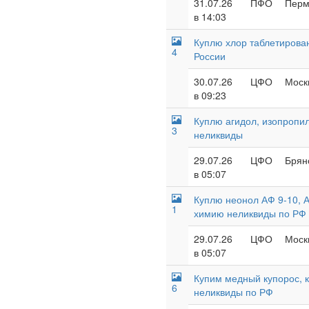
31.07.26
ПФО
Перм
в 14:03
Куплю хлор таблетирова
4
России
30.07.26
ЦФО
Москв
в 09:23
Куплю агидол, изопропил
3
неликвиды
29.07.26
ЦФО
Брян
в 05:07
Куплю неонол АФ 9-10, А
1
химию неликвиды по РФ
29.07.26
ЦФО
Москв
в 05:07
Купим медный купорос, 
6
неликвиды по РФ