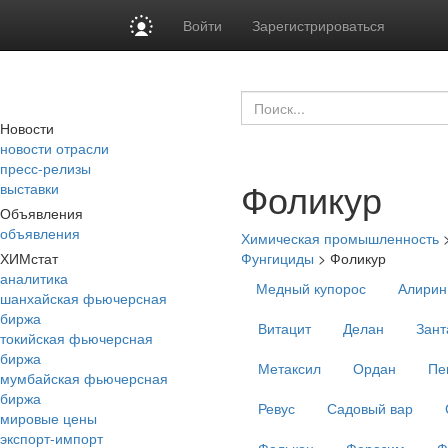
Войти
Зарегистрироваться
Новости
новости отрасли
пресс-релизы
Фоликур
выставки
Объявления
объявления
Химическая промышленность
ХИМстат
Фунгициды
>
Фоликур
аналитика
Медный купорос
Алирин
шанхайская фьючерсная
биржа
Витацит
Делан
Зант
токийская фьючерсная
биржа
Метаксил
Ордан
Пе
мумбайская фьючерсная
биржа
Ревус
Садовый вар
мировые цены
экспорт-импорт