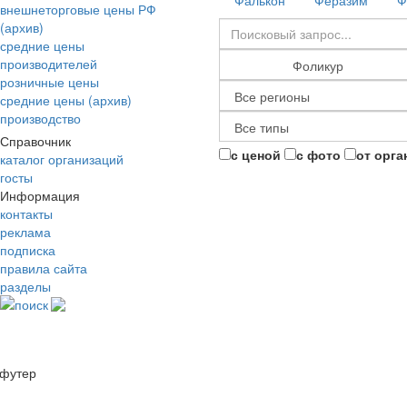
Фалькон
Феразим
Ф
внешнеторговые цены РФ
(архив)
средние цены
производителей
розничные цены
средние цены (архив)
производство
Справочник
с ценой
с фото
от орга
каталог организаций
госты
Информация
контакты
реклама
подписка
правила сайта
разделы
поиск
футер