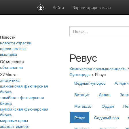
Войти
Зарегистрироваться
Новости
новости отрасли
пресс-релизы
Ревус
выставки
Объявления
объявления
Химическая промышленность
ХИМстат
Фунгициды
>
Ревус
аналитика
Медный купорос
Алирин
шанхайская фьючерсная
биржа
Витацит
Делан
Зант
токийская фьючерсная
биржа
Метаксил
Ордан
Пе
мумбайская фьючерсная
биржа
Ревус
Садовый вар
мировые цены
экспорт-импорт