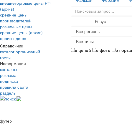
Фалькон
Феразим
Ф
внешнеторговые цены РФ
(архив)
средние цены
производителей
розничные цены
средние цены (архив)
производство
Справочник
с ценой
с фото
от орга
каталог организаций
госты
Информация
контакты
реклама
подписка
правила сайта
разделы
поиск
футер