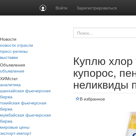
Войти
Зарегистрироваться
Новости
новости отрасли
пресс-релизы
Куплю хлор
выставки
Объявления
купорос, пе
объявления
ХИМстат
неликвиды 
аналитика
шанхайская фьючерсная
биржа
В избранное
токийская фьючерсная
биржа
мумбайская фьючерсная
биржа
мировые цены
экспорт-импорт