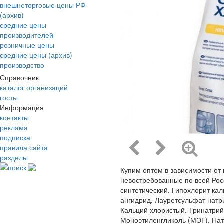
внешнеторговые цены РФ
(архив)
средние цены
производителей
розничные цены
средние цены (архив)
производство
Справочник
каталог организаций
госты
Информация
контакты
реклама
подписка
правила сайта
разделы
поиск
Купим оптом в зависимости от
невостребованные по всей Росс
синтетический. Гипохлорит ка
ангидрид. Лауретсульфат натр
Кальций хлористый. Тринатри
Моноэтиленгликоль (МЭГ). Нат