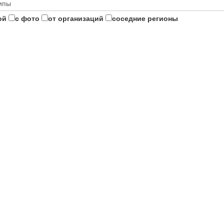
ой
с фото
от организаций
соседние регионы