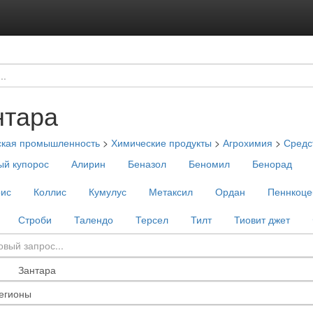
нтара
ская промышленность
>
Химические продукты
>
Агрохимия
>
Средс
й купорос
Алирин
Беназол
Беномил
Бенорад
рис
Коллис
Кумулус
Метаксил
Ордан
Пеннкоце
Строби
Талендо
Терсел
Тилт
Тиовит джет