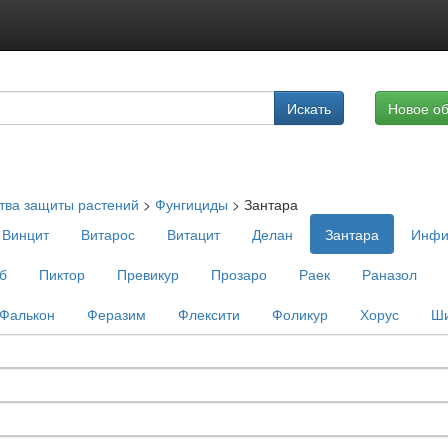
Подписка на услуги
Искать
Новое о
Реклама на сайте
тва защиты растений
>
Фунгициды
>
Зантара
Винцит
Витарос
Витацит
Делан
Зантара
Инфи
б
Пиктор
Превикур
Прозаро
Раек
Раназол
Фалькон
Феразим
Флексити
Фоликур
Хорус
Ш