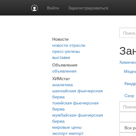
Войти
Зарегистрироваться
Новости
новости отрасли
За
пресс-релизы
выставки
Химиче
Объявления
объявления
Медны
ХИМстат
Квад
аналитика
шанхайская фьючерсная
Скор
биржа
токийская фьючерсная
биржа
мумбайская фьючерсная
биржа
мировые цены
экспорт-импорт