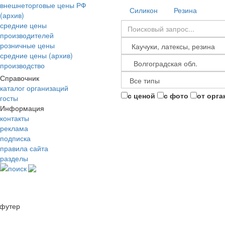
внешнеторговые цены РФ
Силикон
Резина
(архив)
средние цены
производителей
розничные цены
средние цены (архив)
производство
Справочник
каталог организаций
с ценой
с фото
от орга
госты
Информация
контакты
реклама
подписка
правила сайта
разделы
поиск
футер