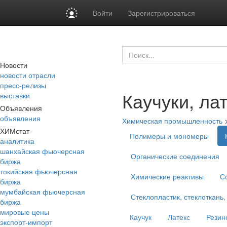
Войти
Зарегистрироваться
Новости
новости отрасли
пресс-релизы
Каучуки, ла
выставки
Объявления
объявления
Химическая промышленность
ХИМстат
Полимеры и мономеры
аналитика
шанхайская фьючерсная
Органические соединения
биржа
токийская фьючерсная
Химические реактивы
С
биржа
мумбайская фьючерсная
Стеклопластик, стеклоткань,
биржа
мировые цены
Каучук
Латекс
Резин
экспорт-импорт