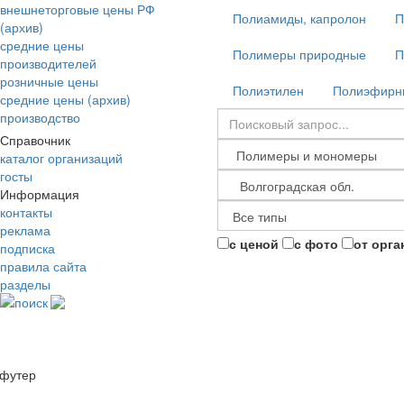
внешнеторговые цены РФ
Полиамиды, капролон
П
(архив)
средние цены
Полимеры природные
П
производителей
розничные цены
Полиэтилен
Полиэфирны
средние цены (архив)
производство
Справочник
каталог организаций
госты
Информация
контакты
реклама
с ценой
с фото
от орга
подписка
правила сайта
разделы
поиск
футер