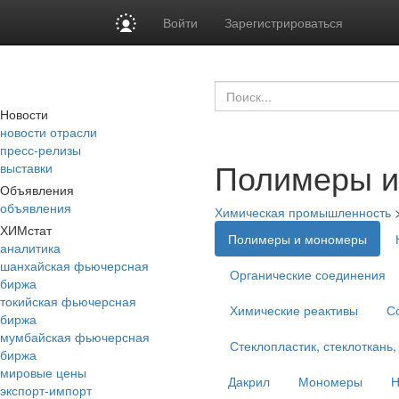
Войти
Зарегистрироваться
Новости
новости отрасли
пресс-релизы
Полимеры и
выставки
Объявления
объявления
Химическая промышленность
ХИМстат
Полимеры и мономеры
аналитика
шанхайская фьючерсная
Органические соединения
биржа
токийская фьючерсная
Химические реактивы
С
биржа
мумбайская фьючерсная
Стеклопластик, стеклоткань,
биржа
мировые цены
Дакрил
Мономеры
Н
экспорт-импорт