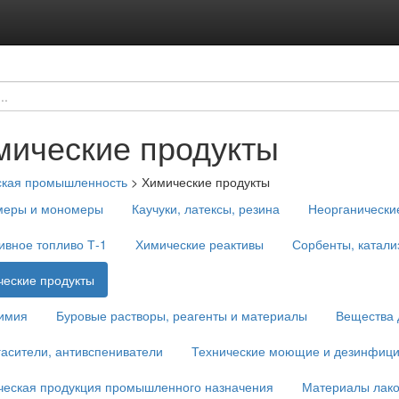
мические продукты
ская промышленность
>
Химические продукты
меры и мономеры
Каучуки, латексы, резина
Неорганически
ивное топливо Т-1
Химические реактивы
Сорбенты, катали
еские продукты
имия
Буровые растворы, реагенты и материалы
Вещества 
асители, антивспениватели
Технические моющие и дезинфиц
ческая продукция промышленного назначения
Материалы лако