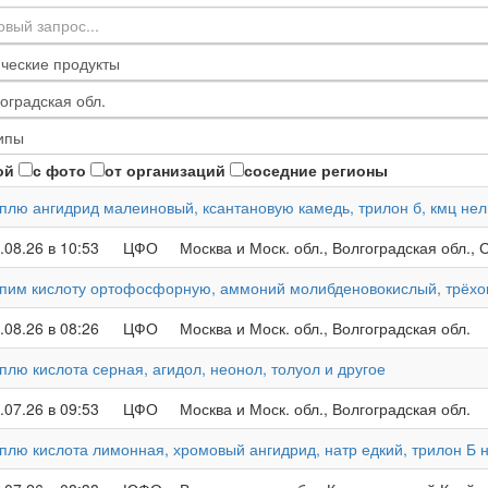
ой
с фото
от организаций
соседние регионы
плю ангидрид малеиновый, ксантановую камедь, трилон б, кмц не
.08.26 в 10:53
ЦФО
Москва и Моск. обл., Волгоградская обл., 
пим кислоту ортофосфорную, аммоний молибденовокислый, трёхо
.08.26 в 08:26
ЦФО
Москва и Моск. обл., Волгоградская обл.
плю кислота серная, агидол, неонол, толуол и другое
.07.26 в 09:53
ЦФО
Москва и Моск. обл., Волгоградская обл.
плю кислота лимонная, хромовый ангидрид, натр едкий, трилон Б 