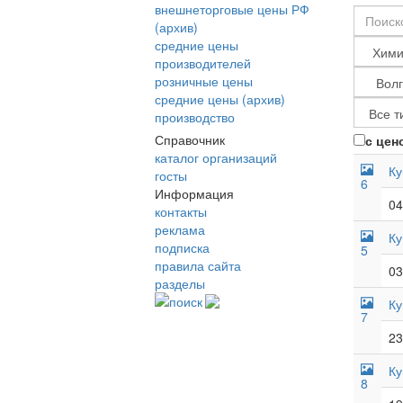
внешнеторговые цены РФ
(архив)
средние цены
производителей
розничные цены
средние цены (архив)
производство
Справочник
с цен
каталог организаций
Ку
госты
6
Информация
04
контакты
реклама
Ку
подписка
5
правила сайта
03
разделы
поиск
Ку
7
23
Ку
8