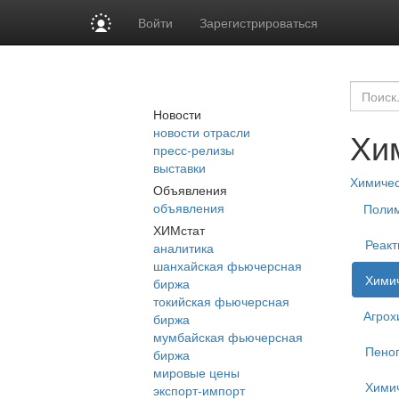
Войти
Зарегистрироваться
Новости
новости отрасли
Хи
пресс-релизы
выставки
Химиче
Объявления
объявления
Поли
ХИМстат
Реакт
аналитика
шанхайская фьючерсная
Химич
биржа
токийская фьючерсная
Агрох
биржа
мумбайская фьючерсная
Пеног
биржа
мировые цены
Хими
экспорт-импорт