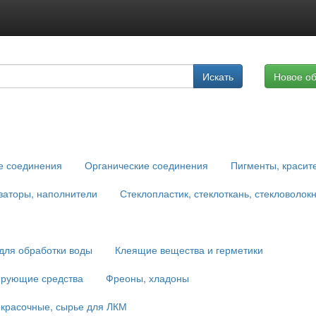
Подписка на услуги
Искать
Новое о
Реклама на сайте
е соединения
Органические соединения
Пигменты, красит
заторы, наполнители
Стеклопластик, стеклоткань, стекловолок
для обработки воды
Клеящие вещества и герметики
ирующие средства
Фреоны, хладоны
красочные, сырье для ЛКМ