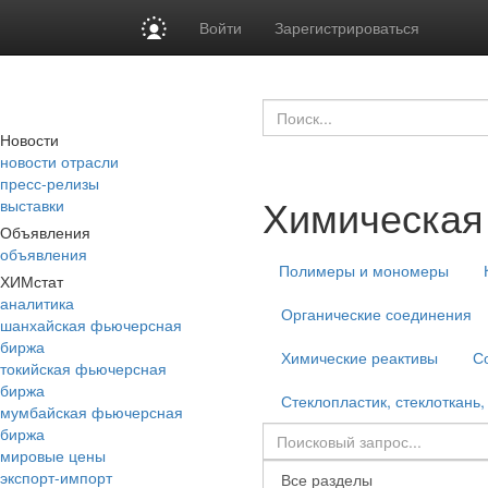
Войти
Зарегистрироваться
Новости
новости отрасли
пресс-релизы
Химическая
выставки
Объявления
объявления
Полимеры и мономеры
ХИМстат
аналитика
Органические соединения
шанхайская фьючерсная
биржа
Химические реактивы
С
токийская фьючерсная
биржа
Стеклопластик, стеклоткань,
мумбайская фьючерсная
биржа
мировые цены
экспорт-импорт