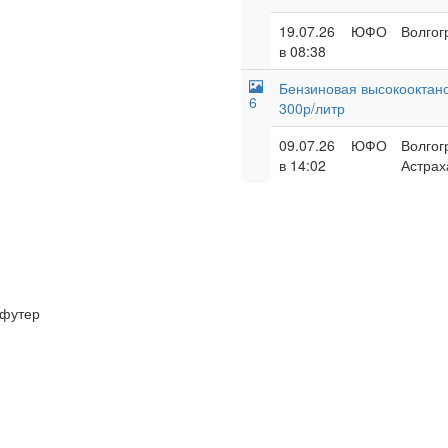
19.07.26
ЮФО
Волгог
в 08:38
Бензиновая высокооктано
6
300р/литр
09.07.26
ЮФО
Волгог
в 14:02
Астрах
футер