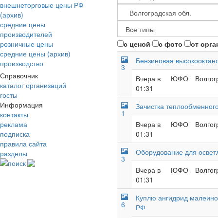
внешнеторговые цены РФ
(архив)
средние цены
производителей
розничные цены
с ценой
с фото
от орга
средние цены (архив)
Бензиновая высокооктано
производство
3
Справочник
Вчера в
ЮФО
Волгог
каталог организаций
01:31
госты
Информация
Зачистка теплообменного
1
контакты
реклама
Вчера в
ЮФО
Волгог
подписка
01:31
правила сайта
Оборудование для осветл
разделы
3
поиск
Вчера в
ЮФО
Волгог
01:31
Куплю ангидрид малеинов
6
РФ