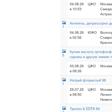
04.08.26
ЦФО
Москва
в 10:53
Самарс
Астрах
Антигель, депрессорно д
1
04.08.26
ЮФО
Волгог
в 02:56
Ставро
Красно
Купим кислоту ортофосф
5
сурьмы и другую химию 
03.08.26
ЦФО
Москва
в 08:26
Натрий фтористый 98
1
29.07.26
ЦФО
Москва
в 08:50
Ленингр
Нижего
Трилон Б EDTA 99