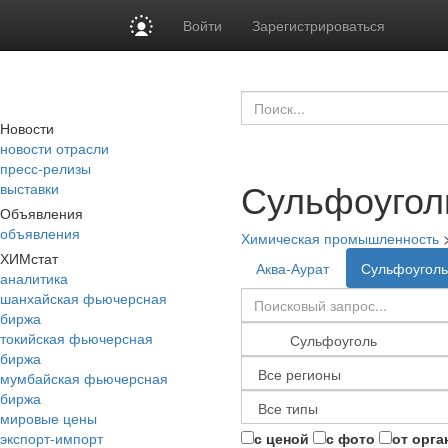
Войти
Зарегистрироваться
Новости
новости отрасли
пресс-релизы
Сульфоугол
выставки
Объявления
объявления
Химическая промышленность
ХИМстат
Аква-Аурат
Сульфоуголь
аналитика
шанхайская фьючерсная
биржа
токийская фьючерсная
биржа
мумбайская фьючерсная
биржа
мировые цены
экспорт-импорт
с ценой
с фото
от орга