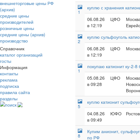
внешнеторговые цены РФ
куплю с хранения катион
(архив)
1
средние цены
06.08.26
ЦФО
Москва
производителей
в 12:19
Еврейс
розничные цены
средние цены (архив)
куплю сульфоуголь катио
производство
2
Справочник
06.08.26
ЦФО
Москва
каталог организаций
в 12:19
госты
покупаю катионит ку-2-8
Информация
1
контакты
05.08.26
ЦФО
Москва
реклама
в 09:28
Новоси
подписка
Вороне
правила сайта
разделы
куплю катионит сульфоуг
поиск
5
04.08.26
ЮФО
Ростов
в 09:49
Купим анионит, сульфоуг
8
по РФ