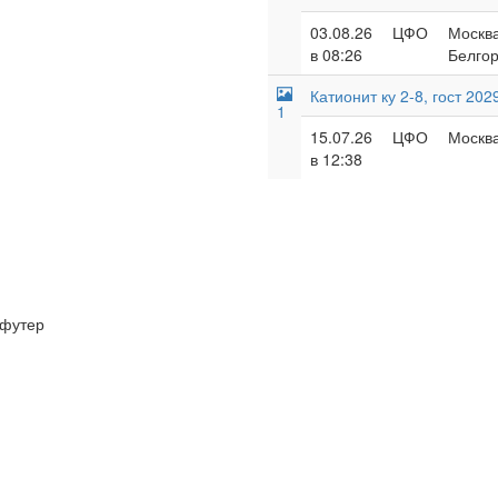
03.08.26
ЦФО
Москва
в 08:26
Белгор
Катионит ку 2-8, гост 202
1
15.07.26
ЦФО
Москва
в 12:38
футер