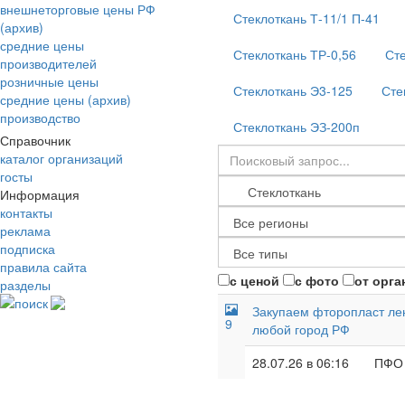
внешнеторговые цены РФ
Стеклоткань Т-11/1 П-41
(архив)
средние цены
Стеклоткань ТР-0,56
Сте
производителей
розничные цены
Стеклоткань Э3-125
Сте
средние цены (архив)
производство
Стеклоткань ЭЗ-200п
Справочник
каталог организаций
госты
Информация
контакты
реклама
подписка
правила сайта
с ценой
с фото
от орга
разделы
поиск
Закупаем фторопласт лент
9
любой город РФ
28.07.26 в 06:16
ПФО