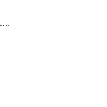
футер