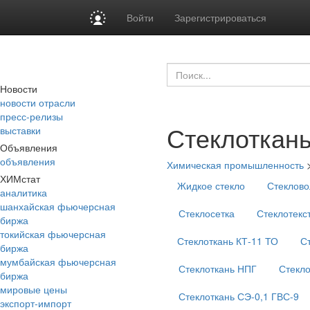
Войти
Зарегистрироваться
Новости
новости отрасли
пресс-релизы
Стеклоткан
выставки
Объявления
объявления
Химическая промышленность
ХИМстат
Жидкое стекло
Стеклово
аналитика
шанхайская фьючерсная
Стеклосетка
Стеклотекс
биржа
токийская фьючерсная
Стеклоткань КТ-11 ТО
С
биржа
мумбайская фьючерсная
Стеклоткань НПГ
Стекло
биржа
мировые цены
Стеклоткань СЭ-0,1 ГВС-9
экспорт-импорт