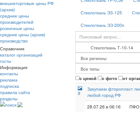
Стеклоткань ТР-0,56
Сте
внешнеторговые цены РФ
(архив)
Стеклоткань Э3-125
Сте
средние цены
производителей
Стеклоткань ЭЗ-200п
розничные цены
средние цены (архив)
производство
Справочник
каталог организаций
госты
Информация
контакты
с ценой
с фото
от орга
реклама
подписка
Закупаем фторопласт лент
правила сайта
9
любой город РФ
разделы
поиск
28.07.26 в 06:16
ПФО