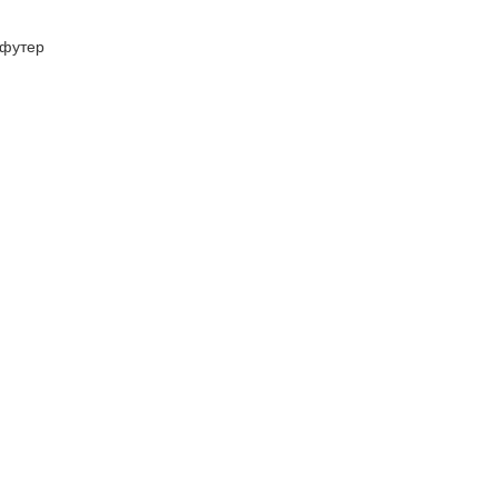
футер