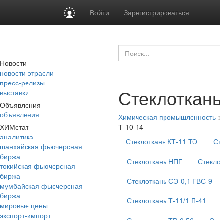
Войти
Зарегистрироваться
Новости
новости отрасли
пресс-релизы
Стеклоткань
выставки
Объявления
объявления
Химическая промышленность
ХИМстат
Т-10-14
аналитика
Стеклоткань КТ-11 ТО
С
шанхайская фьючерсная
биржа
Стеклоткань НПГ
Стекло
токийская фьючерсная
биржа
Стеклоткань СЭ-0,1 ГВС-9
мумбайская фьючерсная
биржа
Стеклоткань Т-11/1 П-41
мировые цены
экспорт-импорт