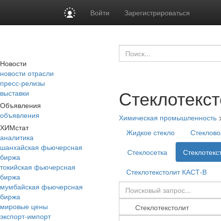
Войти
Зарегистрироваться
Новости
новости отрасли
пресс-релизы
Стеклотекст
выставки
Объявления
объявления
Химическая промышленность
ХИМстат
Жидкое стекло
Стеклово
аналитика
шанхайская фьючерсная
Стеклосетка
Стеклотекс
биржа
токийская фьючерсная
Стеклотекстолит КАСТ-В
биржа
мумбайская фьючерсная
биржа
мировые цены
экспорт-импорт