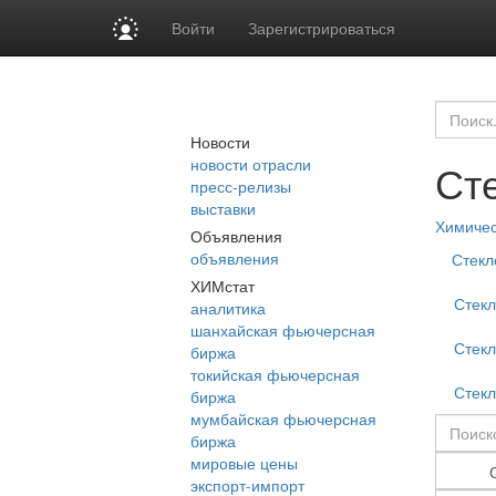
Войти
Зарегистрироваться
Новости
новости отрасли
Ст
пресс-релизы
выставки
Химиче
Объявления
объявления
Стекл
ХИМстат
Стекл
аналитика
шанхайская фьючерсная
Стекл
биржа
токийская фьючерсная
Стекл
биржа
мумбайская фьючерсная
биржа
мировые цены
экспорт-импорт