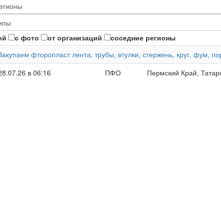
ой
с фото
от организаций
соседние регионы
Закупаем фторопласт лента, трубы, втулки, стержень, круг, фум, 
28.07.26 в 06:16
ПФО
Пермский Край, Татар