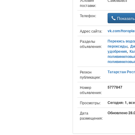
Условия
Самовывоз
поставки:
Телефон:
Показать
vk.com/ftoropl
Адрес сайта:
Перекись водо
Разделы
пероксиды
,
Ди
объявления:
удобрения
,
Ка
поливиниловый
поливиниловы
Татарстан Респ
Регион
публикации:
5777847
Номер
объявления:
Сегодня: 1, все
Просмотры:
Обновлено 28.0
Дата
размещения: