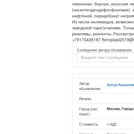
лимонная, борная, уксусная 
(оксиэтилдендифосфоновая). к
нефтяной, перкарбонат натрия
Из числа неликвидов, возможно
заводской таре/упаковке. Толь
реактивы, реагенты. Рассмотр
+79170426187 ftoroplast2019@m
Сообщение автору объявления
Автор
Артур Кашапов
объявления:
Регион:
Москва, Городс
Город (нас.
пункт):
Стоимость:
с НДС