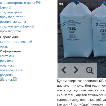
внешнеторговые цены РФ
(архив)
средние цены
производителей
розничные цены
средние цены (архив)
производство
Справочник
каталог организаций
госты
Информация
контакты
реклама
подписка
правила сайта
разделы
поиск
Купим спирт изопропиловый/из
диэтиленгликоль, йод техничес
мэг, сода каустическая, натр 
силикагель, ацетон техническ
купорос (медь сернокислая), 
(аммоний молибдат), неонол, 