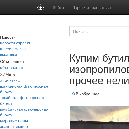
Войти
Зарегистрироваться
Новости
новости отрасли
пресс-релизы
Купим бутил
выставки
Объявления
изопропилов
объявления
ХИМстат
прочее нел
аналитика
шанхайская фьючерсная
биржа
В избранное
токийская фьючерсная
биржа
мумбайская фьючерсная
биржа
мировые цены
экспорт-импорт