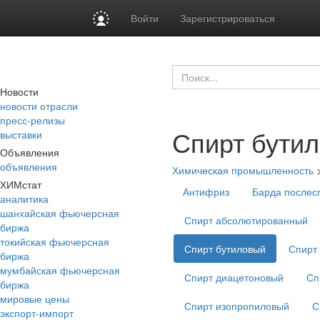
Войти
Зарегистрироваться
Новости
новости отрасли
пресс-релизы
Спирт бути
выставки
Объявления
объявления
Химическая промышленность
ХИМстат
Антифриз
Барда послес
аналитика
шанхайская фьючерсная
Спирт абсолютированный
биржа
токийская фьючерсная
Спирт бутиловый
Спирт
биржа
мумбайская фьючерсная
Спирт диацетоновый
Сп
биржа
мировые цены
Спирт изопропиловый
С
экспорт-импорт