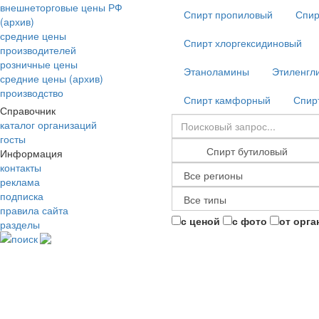
внешнеторговые цены РФ
Спирт пропиловый
Спир
(архив)
средние цены
Спирт хлоргексидиновый
производителей
розничные цены
Этаноламины
Этиленгл
средние цены (архив)
производство
Спирт камфорный
Спир
Справочник
каталог организаций
госты
Информация
контакты
реклама
подписка
правила сайта
с ценой
с фото
от орга
разделы
поиск