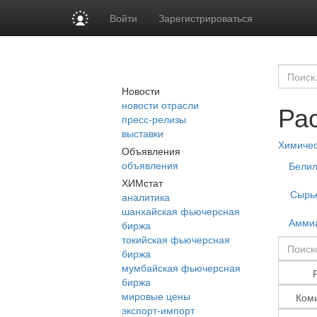
Войти
Зарегистрироваться
Новости
новости отрасли
Рас
пресс-релизы
выставки
Химиче
Объявления
объявления
Бели
ХИМстат
Сырь
аналитика
шанхайская фьючерсная
Амми
биржа
токийская фьючерсная
биржа
мумбайская фьючерсная
биржа
мировые цены
экспорт-импорт