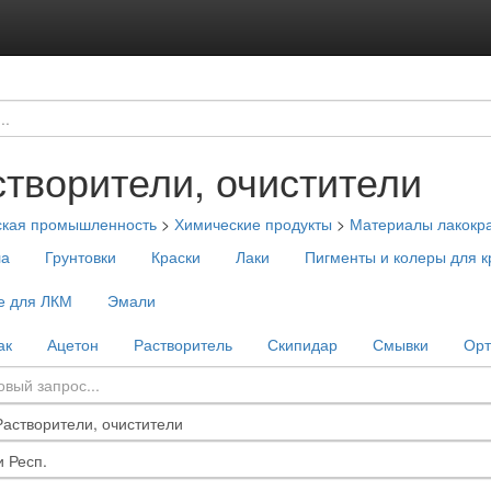
творители, очистители
ская промышленность
>
Химические продукты
>
Материалы лакокр
ла
Грунтовки
Краски
Лаки
Пигменты и колеры для к
е для ЛКМ
Эмали
ак
Ацетон
Растворитель
Скипидар
Смывки
Орт