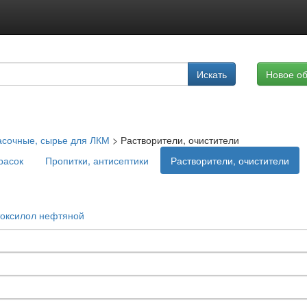
Подписка на услуги
Искать
Новое о
Реклама на сайте
асочные, сырье для ЛКМ
>
Растворители, очистители
расок
Пропитки, антисептики
Растворители, очистители
оксилол нефтяной