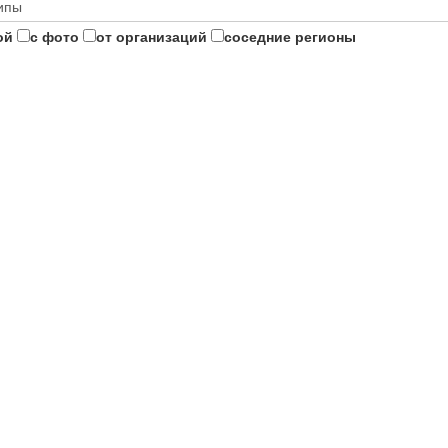
ой
с фото
от организаций
соседние регионы