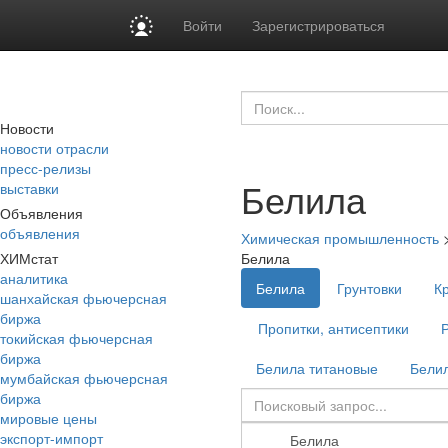
Войти
Зарегистрироваться
Новости
новости отрасли
пресс-релизы
Белила
выставки
Объявления
объявления
Химическая промышленность
ХИМстат
Белила
аналитика
Белила
Грунтовки
К
шанхайская фьючерсная
биржа
Пропитки, антисептики
токийская фьючерсная
биржа
Белила титановые
Бели
мумбайская фьючерсная
биржа
мировые цены
экспорт-импорт